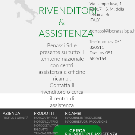
Via Lampedusa, 1
RIVENDITORI
40017 - S. M. della
Decima, Bo
&
ITALY
benassi@benassispa.i
ASSISTENZA
Telefono:
051
+39
Benassi Srl è
820511
presente su tutto il
Fax:
051
+39
territorio nazionale
6826164
con centri
assistenza e officine
ricambi.
Contatta il
rivenditore o cerca
il centro di
assistenza
autorizzato piú
AZIENDA
PRODOTTI
RICAMBI
vicino a te.
PROFILO E QUALITÁ
MOTOZAPPATRICI
MACCHINE IN PRODUZIONE
MOTOFALCIATRICI
MACCHINE FUORI PRODUZIONE
MOTOCOLTIVATORI
CERCA
FALCIATTO
TRINCIASARMENTI
RIVENDITORI E ASSISTENZA